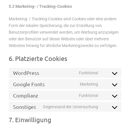
5.2 Marketing- / Tracking-Cookies
Marketing- / Tracking-Cookies sind Cookies oder eine andere
Form der lokalen Speicherung, die zur Erstellung von
Benutzerprofilen verwendet werden, um Werbung anzuzeigen
oder den Benutzer auf dieser Website oder über mehrere
Websites hinweg für ähnliche Marketingzwecke zu verfolgen.
6. Platzierte Cookies
WordPress
Funktional
Consent
to
Google Fonts
Marketing
Consent
service
to
Complianz
Funktional
wordpress
Consent
service
to
Sonstiges
Gegenstand der Untersuchung
google-
Consent
service
fonts
to
7. Einwilligung
complianz
service
sonstiges